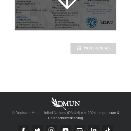
WEITERE NEWS
© Deutsche Model United Nations (DMUN) e.V. 2024 |
Impressum &
Datenschutzerklärung
Facebook
Twitter
Instagram
YouTube
E-
LinkedIn
Tiktok