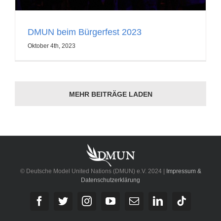
DMUN beim Bürgerfest 2023
Oktober 4th, 2023
MEHR BEITRÄGE LADEN
© Deutsche Model United Nations (DMUN) e.V. 2024 |
Impressum &
Datenschutzerklärung
Facebook
Twitter
Instagram
YouTube
E-
LinkedIn
Tiktok
Mail