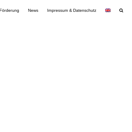
Förderung
News
Impressum & Datenschutz