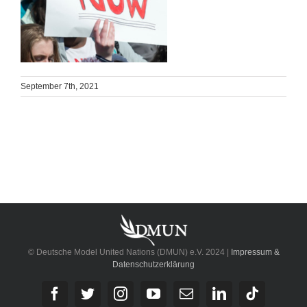
September 7th, 2021
© Deutsche Model United Nations (DMUN) e.V. 2024 |
Impressum &
Datenschutzerklärung
Facebook
Twitter
Instagram
YouTube
E-
LinkedIn
Tiktok
Mail