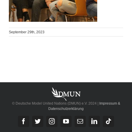
September 29th, 2023
© Deutsche Model United Nations (DMUN) e.V. 2024 |
Impressum &
Datenschutzerklärung
Facebook
Twitter
Instagram
YouTube
E-
LinkedIn
Tiktok
Mail